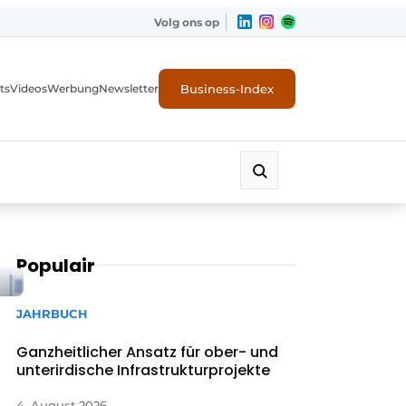
Volg ons op
Business-Index
ts
Videos
Werbung
Newsletter
Populair
JAHRBUCH
Ganzheitlicher Ansatz für ober- und
unterirdische Infrastrukturprojekte
4. August 2026