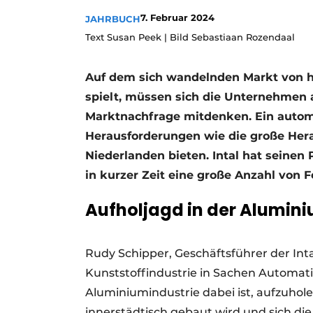
Podcasts
7. Februar 2024
JAHRBUCH
Text Susan Peek | Bild Sebastiaan Rozendaal
Datenschutz / Cookie-Erklärung
Geschichte
Metadaten
Auf dem sich wandelnden Markt von he
Ein Stellenangebot registrieren
spielt, müssen sich die Unternehmen
Freie Stellen
Marktnachfrage mitdenken. Ein autom
Videos
Herausforderungen wie die große He
Niederlanden bieten. Intal hat seinen
in kurzer Zeit eine große Anzahl von 
Aufholjagd in der Alumini
Rudy Schipper, Geschäftsführer der Inta
Kunststoffindustrie in Sachen Automati
Aluminiumindustrie dabei ist, aufzuhol
innerstädtisch gebaut wird und sich di