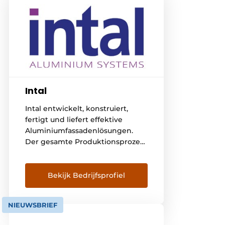
Intal
Intal entwickelt, konstruiert,
fertigt und liefert effektive
Aluminiumfassadenlösungen.
Der gesamte Produktionsprozess
findet unter einem Dach statt.
Wir beherrschen jeden Schritt
des Prozesses und das macht
Bekijk Bedrijfsprofiel
uns einzigartig. Intal ist ein
Spezialist für Aluminiumfenster
NIEUWSBRIEF
und -fassaden. Unsere Stärke
liegt auch in unserer ganz