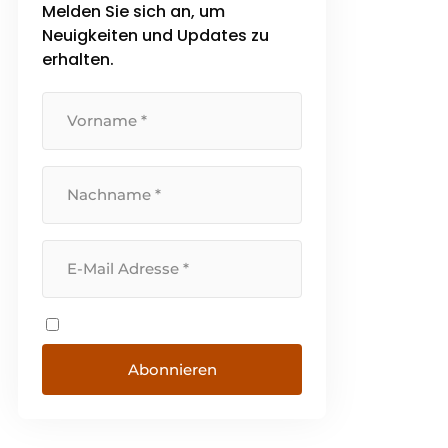
Melden Sie sich an, um
eigenen Arbeitsweise und in der
Verbindung, die wir [...]
Neuigkeiten und Updates zu
erhalten.