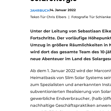
Podcasts
14. Januar 2022
JAHRBUCH
Datenschutz / Cookie-Erklärung
Tekst-Tür Chris Elbers
Fotografie Tür Schlank
Geschichte
Metadaten
Ein Stellenangebot registrieren
Unter der Leitung von Sebastiaan Eik
Fortschritte. Der vorläufige Höhepun
Freie Stellen
Umzug in größere Räumlichkeiten in 
Videos
wird dort das gesamte Team des 10-jä
neue Abenteuer im Land des Solargesc
Ab dem 1. Januar 2022 wird der Marcon
Heimatbasis von Slim Solar Systems sei
zum Spezialisten und anerkannten Inst
subventionierten Realisierung von Solar
gewerbliche Endverbraucher, (halb-)öf
nachhaltige Geschäftspraktiken anwende