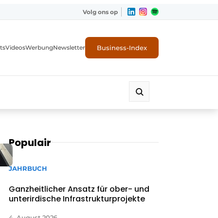
Volg ons op
Business-Index
ts
Videos
Werbung
Newsletter
Populair
JAHRBUCH
Ganzheitlicher Ansatz für ober- und
unterirdische Infrastrukturprojekte
4. August 2026