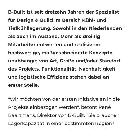
Glas
Podcasts
B-Built ist seit dreizehn Jahren der Spezialist
Datenschutz / Cookie-Erklärung
Modularer Aufbau
für Design & Build im Bereich Kühl- und
Geschichte
Metadaten
Tiefkühllagerung. Sowohl in den Niederlanden
Ein Stellenangebot registrieren
als auch im Ausland. Mehr als dreißig
Mitarbeiter entwerfen und realisieren
Freie Stellen
hochwertige, maßgeschneiderte Konzepte,
Videos
unabhängig von Art, Größe und/oder Standort
des Projekts. Funktionalität, Nachhaltigkeit
und logistische Effizienz stehen dabei an
erster Stelle.
"Wir möchten von der ersten Initiative an in die
Projekte einbezogen werden", betont René
Baartmans, Direktor von B-Built. "Sie brauchen
Lagerkapazität in einer bestimmten Region?