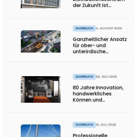
der Zukunft ist
ausdrucksstark,
umweltfreundlich und
lässt Tageslicht tief
ins Innere strömen
JAHRBUCH
4. AUGUST 2026
Ganzheitlicher Ansatz
für ober- und
unterirdische
Infrastrukturprojekte
JAHRBUCH
28. JULI 2026
80 Jahre Innovation,
handwerkliches
Können und
internationale
Bedeutung
JAHRBUCH
16. JULI 2026
Professionelle