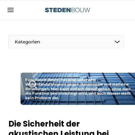
Registrieren Sie sich
Allgemeine Bedingungen und Konditionen
Vermögen
Kategorien
Autorisierung
abmelden
Anmeldung
Unternehmen
Kontakt
Wohnungsbau und Nichtwohnungsbau
Direkter Kontakt
Fonofloor® (8mm) hat eine sehr hohe
Denkmäler
Widerstandsfähigkeit gegen dynamische und statische
Belastungen. Man kann einfach darauf gehen, ohne dass
Veranstaltung anmelden
die Funktion beeinträchtigt wird, und auch Wasser stellt
Vertriebszentren
kein Problem dar.
Startseite
Jahrbuch
Die Sicherheit der
Meist gelesen
Fassaden, Dächer und Dachgärten
akustischen Leistung bei
Newsletter