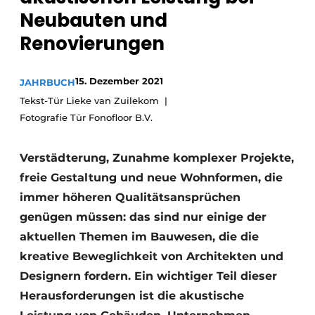
Glas
Neubauten und
Podcasts
Renovierungen
Datenschutz / Cookie-Erklärung
Modularer Aufbau
Geschichte
Metadaten
15. Dezember 2021
JAHRBUCH
Ein Stellenangebot registrieren
Tekst-Tür Lieke van Zuilekom
Freie Stellen
Fotografie Tür Fonofloor B.V.
Videos
Verstädterung, Zunahme komplexer Projekte,
freie Gestaltung und neue Wohnformen, die
immer höheren Qualitätsansprüchen
genügen müssen: das sind nur einige der
aktuellen Themen im Bauwesen, die die
kreative Beweglichkeit von Architekten und
Designern fordern. Ein wichtiger Teil dieser
Herausforderungen ist die akustische