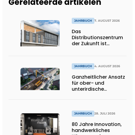
Gerelateerde artikelen
JAHRBUCH
7. AUGUST 2026
Das
Distributionszentrum
der Zukunft ist
ausdrucksstark,
umweltfreundlich und
lässt Tageslicht tief
ins Innere strömen
JAHRBUCH
4. AUGUST 2026
Ganzheitlicher Ansatz
für ober- und
unterirdische
Infrastrukturprojekte
JAHRBUCH
28. JULI 2026
80 Jahre Innovation,
handwerkliches