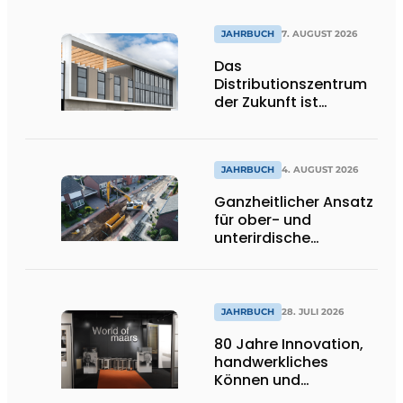
JAHRBUCH
7. AUGUST 2026
Das
Distributionszentrum
der Zukunft ist
ausdrucksstark,
umweltfreundlich und
lässt Tageslicht tief
ins Innere strömen
JAHRBUCH
4. AUGUST 2026
Ganzheitlicher Ansatz
für ober- und
unterirdische
Infrastrukturprojekte
JAHRBUCH
28. JULI 2026
80 Jahre Innovation,
handwerkliches
Können und
internationale