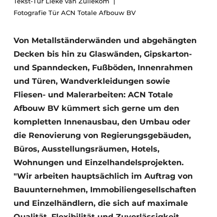
Tekst-Tür Lieke van Zuilekom
Glas
Podcasts
Fotografie Tür ACN Totale Afbouw BV
Datenschutz / Cookie-Erklärung
Modularer Aufbau
Von Metallständerwänden und abgehängten
Geschichte
Metadaten
Decken bis hin zu Glaswänden, Gipskarton-
Ein Stellenangebot registrieren
und Spanndecken, Fußböden, Innenrahmen
Freie Stellen
und Türen, Wandverkleidungen sowie
Videos
Fliesen- und Malerarbeiten: ACN Totale
Afbouw BV kümmert sich gerne um den
kompletten Innenausbau, den Umbau oder
die Renovierung von Regierungsgebäuden,
Büros, Ausstellungsräumen, Hotels,
Wohnungen und Einzelhandelsprojekten.
"Wir arbeiten hauptsächlich im Auftrag von
Bauunternehmen, Immobiliengesellschaften
und Einzelhändlern, die sich auf maximale
Qualität, Flexibilität und Zuverlässigkeit