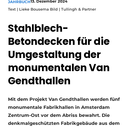
13. Dezember 2024
JAHRBUCH
Glas
Podcasts
Text | Lieke Bousema Bild | Tullingh & Partner
Datenschutz / Cookie-Erklärung
Modularer Aufbau
Stahlblech-
Geschichte
Metadaten
Ein Stellenangebot registrieren
Betondecken für die
Freie Stellen
Umgestaltung der
Videos
monumentalen Van
Gendthallen
Mit dem Projekt Van Gendthallen werden fünf
monumentale Fabrikhallen in Amsterdam
Zentrum-Ost vor dem Abriss bewahrt. Die
denkmalgeschützten Fabrikgebäude aus dem