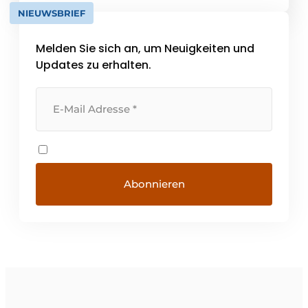
Projekt zum Erfolg geführt wird. Wenn Sie
NIEUWSBRIEF
daran interessiert sind, was Tullingh &
Partner für Sie tun kann, wenden Sie sich
Melden Sie sich an, um Neuigkeiten und
bitte an [...]
Updates zu erhalten.