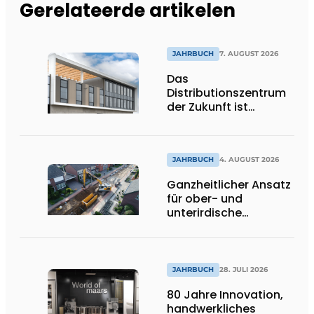
Gerelateerde artikelen
JAHRBUCH
7. AUGUST 2026
Das
Distributionszentrum
der Zukunft ist
ausdrucksstark,
umweltfreundlich und
lässt Tageslicht tief
ins Innere strömen
JAHRBUCH
4. AUGUST 2026
Ganzheitlicher Ansatz
für ober- und
unterirdische
Infrastrukturprojekte
JAHRBUCH
28. JULI 2026
80 Jahre Innovation,
handwerkliches