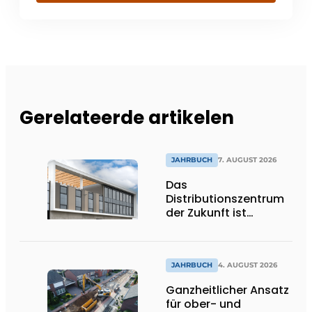
Gerelateerde artikelen
JAHRBUCH
7. AUGUST 2026
Das
Distributionszentrum
der Zukunft ist
ausdrucksstark,
umweltfreundlich und
lässt Tageslicht tief
ins Innere strömen
JAHRBUCH
4. AUGUST 2026
Ganzheitlicher Ansatz
für ober- und