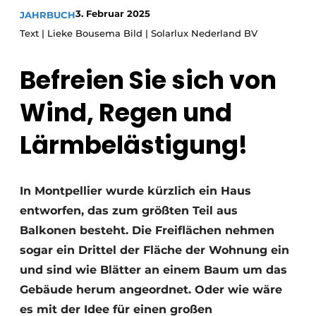
Glas
3. Februar 2025
JAHRBUCH
Podcasts
Text | Lieke Bousema Bild | Solarlux Nederland BV
Datenschutz / Cookie-Erklärung
Modularer Aufbau
Geschichte
Metadaten
Befreien Sie sich von
Ein Stellenangebot registrieren
Wind, Regen und
Freie Stellen
Lärmbelästigung!
Videos
In Montpellier wurde kürzlich ein Haus
entworfen, das zum größten Teil aus
Balkonen besteht. Die Freiflächen nehmen
sogar ein Drittel der Fläche der Wohnung ein
und sind wie Blätter an einem Baum um das
Gebäude herum angeordnet. Oder wie wäre
es mit der Idee für einen großen