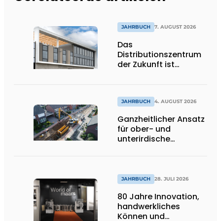
JAHRBUCH
7. AUGUST 2026
Das
Distributionszentrum
der Zukunft ist
ausdrucksstark,
umweltfreundlich und
lässt Tageslicht tief
ins Innere strömen
JAHRBUCH
4. AUGUST 2026
Ganzheitlicher Ansatz
für ober- und
unterirdische
Infrastrukturprojekte
JAHRBUCH
28. JULI 2026
80 Jahre Innovation,
handwerkliches
Können und