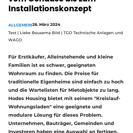
Glas
Installationskonzept
Podcasts
Datenschutz / Cookie-Erklärung
Modularer Aufbau
26. März 2024
ALLGEMEIN
Geschichte
Metadaten
Text | Lieke Bousema Bild | TGO Technische Anlagen und
Ein Stellenangebot registrieren
WAGO
Freie Stellen
Für Erstkäufer, Alleinstehende und kleine
Videos
Familien ist es schwer, geeigneten
Wohnraum zu finden. Die Preise für
traditionelle Eigenheime sind einfach zu hoch
und die Wartelisten für Mietobjekte zu lang.
Hodes Housing bietet mit seinem "Kreislauf-
Wohnungsladen" eine geeignete und
modulare Lösung für dieses Problem.
Unternehmen, Bauträger, Gemeinden und
Investoren haben eine Auswahl an fertigen,