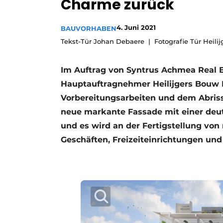
Charme zurück
Podcasts
4. Juni 2021
Datenschutz / Cookie-Erklärung
BAUVORHABEN
Tekst-Tür Johan Debaere
Fotografie Tür Heili
Geschichte
Metadaten
Ein Stellenangebot registrieren
Im Auftrag von Syntrus Achmea Real E
Freie Stellen
Hauptauftragnehmer Heilijgers Bouw
Videos
Vorbereitungsarbeiten und dem Abriss 
neue markante Fassade mit einer deut
und es wird an der Fertigstellung von
Geschäften, Freizeiteinrichtungen und