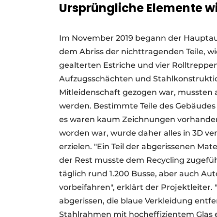
Ursprüngliche Elemente wi
Im November 2019 begann der Hauptau
dem Abriss der nichttragenden Teile, 
gealterten Estriche und vier Rolltreppe
Aufzugsschächten und Stahlkonstrukti
Mitleidenschaft gezogen war, mussten a
werden. Bestimmte Teile des Gebäudes
es waren kaum Zeichnungen vorhanden.
worden war, wurde daher alles in 3D ve
erzielen. "Ein Teil der abgerissenen Ma
der Rest musste dem Recycling zugefüh
täglich rund 1.200 Busse, aber auch Au
vorbeifahren", erklärt der Projektleite
abgerissen, die blaue Verkleidung ent
Stahlrahmen mit hocheffizientem Glas 