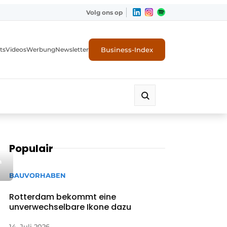
Volg ons op
Business-Index
ts
Videos
Werbung
Newsletter
Populair
h
BAUVORHABEN
Rotterdam bekommt eine
unverwechselbare Ikone dazu
14. Juli 2026