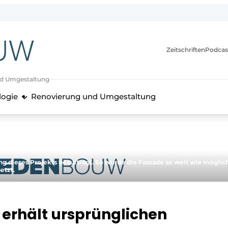
itionen
Zeitschriften
Podcas
nd Umgestaltung
logie
Renovierung und Umgestaltung
g dieses Projekts beauftragt. So wurde die Fassade so weit wie möglic
etzt.
erhält ursprünglichen