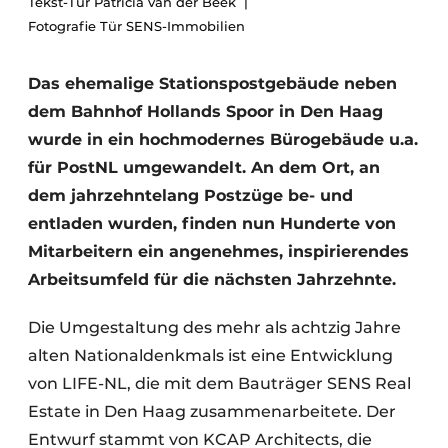
Tekst-Tür Patricia van der Beek
Glas
Podcasts
Fotografie Tür SENS-Immobilien
Datenschutz / Cookie-Erklärung
Modularer Aufbau
Das ehemalige Stationspostgebäude neben
Geschichte
Metadaten
dem Bahnhof Hollands Spoor in Den Haag
Ein Stellenangebot registrieren
wurde in ein hochmodernes Bürogebäude u.a.
Freie Stellen
für PostNL umgewandelt. An dem Ort, an
Videos
dem jahrzehntelang Postzüge be- und
entladen wurden, finden nun Hunderte von
Mitarbeitern ein angenehmes, inspirierendes
Arbeitsumfeld für die nächsten Jahrzehnte.
Die Umgestaltung des mehr als achtzig Jahre
alten Nationaldenkmals ist eine Entwicklung
von LIFE-NL, die mit dem Bauträger SENS Real
Estate in Den Haag zusammenarbeitete. Der
Entwurf stammt von KCAP Architects, die