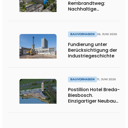
Rembrandtweg:
Nachhaltige
Verdichtung durch
CLT-Holzbauweise
und integrierte
Haustechnik
BAUVORHABEN
26. JUNI 2026
Fundierung unter
Berücksichtigung der
Industriegeschichte
BAUVORHABEN
11. JUNI 2026
Postillion Hotel Breda-
Biesbosch.
Einzigartiger Neubau
am Wasser