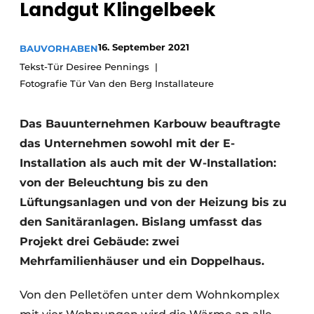
Landgut Klingelbeek
Glas
Podcasts
Datenschutz / Cookie-Erklärung
Modularer Aufbau
16. September 2021
BAUVORHABEN
Geschichte
Metadaten
Tekst-Tür Desiree Pennings
Fotografie Tür Van den Berg Installateure
Ein Stellenangebot registrieren
Freie Stellen
Das Bauunternehmen Karbouw beauftragte
Videos
das Unternehmen sowohl mit der E-
Installation als auch mit der W-Installation:
von der Beleuchtung bis zu den
Lüftungsanlagen und von der Heizung bis zu
den Sanitäranlagen. Bislang umfasst das
Projekt drei Gebäude: zwei
Mehrfamilienhäuser und ein Doppelhaus.
Von den Pelletöfen unter dem Wohnkomplex