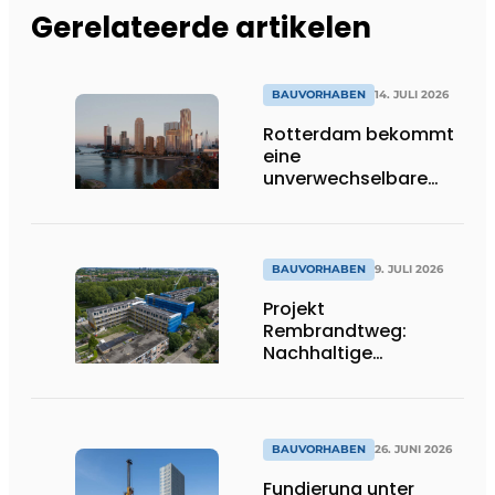
Gerelateerde artikelen
BAUVORHABEN
14. JULI 2026
Rotterdam bekommt
eine
unverwechselbare
Ikone dazu
BAUVORHABEN
9. JULI 2026
Projekt
Rembrandtweg:
Nachhaltige
Verdichtung durch
CLT-Holzbauweise
und integrierte
Haustechnik
BAUVORHABEN
26. JUNI 2026
Fundierung unter