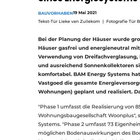
Podcasts
19 Mai 2021
BAUVORHABEN
Datenschutz / Cookie-Erklärung
Tekst-Tür Lieke van Zuilekom
Fotografie Tür
Geschichte
Metadaten
Ein Stellenangebot registrieren
Bei der Planung der Häuser wurde gro
Häuser gasfrei und energieneutral mit
Freie Stellen
Verwendung von Dreifachverglasung,
Videos
und ausreichend Sonnenkollektoren si
komfortabel. BAM Energy Systems hat
Vastgoed die gesamte Energieversorgu
Wohnungen) geplant und realisiert. 
"Phase 1 umfasst die Realisierung von 
Wohnungsbaugesellschaft Woonplus", sa
Systems. "Phase 2 umfasst 73 Eigenhei
möglichen Bodenauswirkungen des Bod