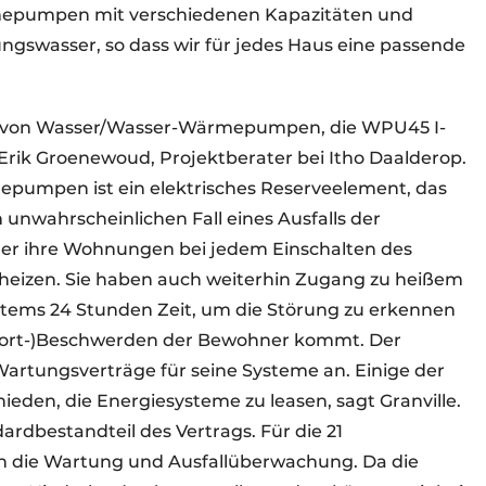
rmepumpen mit verschiedenen Kapazitäten und
ungswasser, so dass wir für jedes Haus eine passende
on von Wasser/Wasser-Wärmepumpen, die WPU45 I-
Erik Groenewoud, Projektberater bei Itho Daalderop.
mepumpen ist ein elektrisches Reserveelement, das
m unwahrscheinlichen Fall eines Ausfalls der
r ihre Wohnungen bei jedem Einschalten des
heizen. Sie haben auch weiterhin Zugang zu heißem
tems 24 Stunden Zeit, um die Störung zu erkennen
fort-)Beschwerden der Bewohner kommt. Der
 Wartungsverträge für seine Systeme an. Einige der
eden, die Energiesysteme zu leasen, sagt Granville.
dardbestandteil des Vertrags. Für die 21
 die Wartung und Ausfallüberwachung. Da die