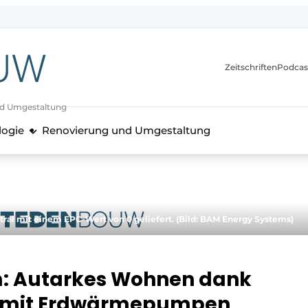
itionen
Zeitschriften
Podcas
nd Umgestaltung
logie
Renovierung und Umgestaltung
ral mit einem EPC-Wert von 0 geliefert. (Bild: BAM Energy Systems)
m: Autarkes Wohnen dank
s mit Erdwärmepumpen