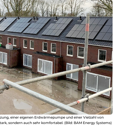
zung, einer eigenen Erdwärmepumpe und einer Vielzahl von
tark, sondern auch sehr komfortabel. (Bild: BAM Energy Systems)