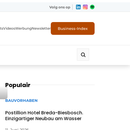
Volg ons op
Business-Index
ts
Videos
Werbung
Newsletter
Populair
BAUVORHABEN
Postillion Hotel Breda-Biesbosch.
Einzigartiger Neubau am Wasser
11. Juni 2026