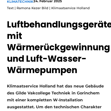
24. Februar 2025
KLIMATECHNIK
Glas
Podcasts
Text | Ramona Kezer Bild | Klimaatservice Holland
Datenschutz / Cookie-Erklärung
Modularer Aufbau
Luftbehandlungsgerät
Geschichte
Metadaten
Ein Stellenangebot registrieren
mit
Freie Stellen
Wärmerückgewinnung
Videos
und Luft-Wasser-
Wärmepumpen
Klimaatservice Holland hat das neue Gebäude
des Gilde Vakcollege Techniek in Gorinchem
mit einer kompletten W-Installation
ausgestattet. Um den technischen Charakter