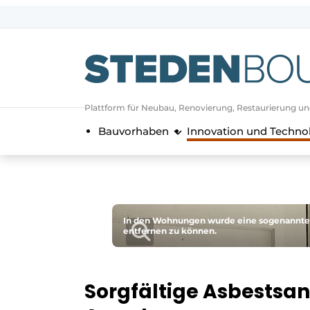
Registrieren Sie sich
Allgemeine Bedingungen und Kond
Vermögen
Plattform für Neubau, Renovierung, Restaurierung u
Autorisierung
abmelden
Anmeldung
Bauvorhaben
Innovation und Techno
Unternehmen
Kontakt
Direkter Kontakt
Veranstaltung anmelden
In den Wohnungen wurde eine sogenannte S
Startseite
entfernen zu können.
Jahrbuch
Meist gelesen
Sorgfältige Asbestsan
Newsletter