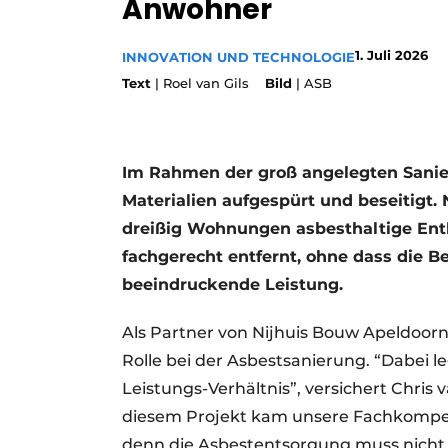
Anwohner
Podcasts
1. Juli 2026
Datenschutz / Cookie-Erklärung
INNOVATION UND TECHNOLOGIE
Text
| Roel van Gils
Bild
| ASB
Geschichte
Metadaten
Ein Stellenangebot registrieren
Freie Stellen
Im Rahmen der groß angelegten Sanie
Videos
Materialien aufgespürt und beseitigt
dreißig Wohnungen asbesthaltige Ent
fachgerecht entfernt, ohne dass die 
beeindruckende Leistung.
Als Partner von Nijhuis Bouw Apeldoorn 
Rolle bei der Asbestsanierung. “Dabei l
Leistungs-Verhältnis”, versichert Chris 
diesem Projekt kam unsere Fachkompe
denn die Asbestentsorgung muss nicht 