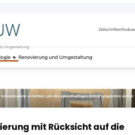
itionen
Zeitschriften
Podcas
nd Umgestaltung
logie
Renovierung und Umgestaltung
chutzkabine errichtet, um die asbesthaltigen Entlüftungsrohre sicher
ierung mit Rücksicht auf die