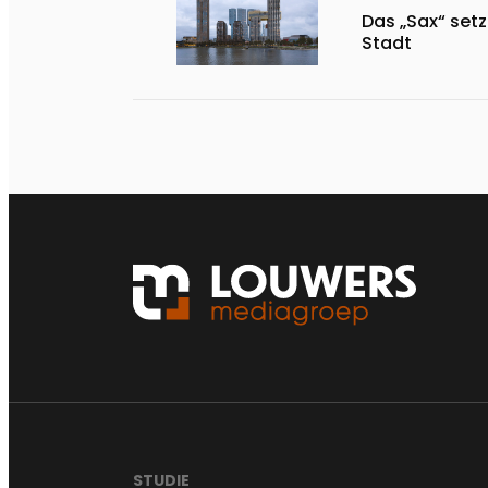
Das „Sax“ set
Stadt
STUDIE