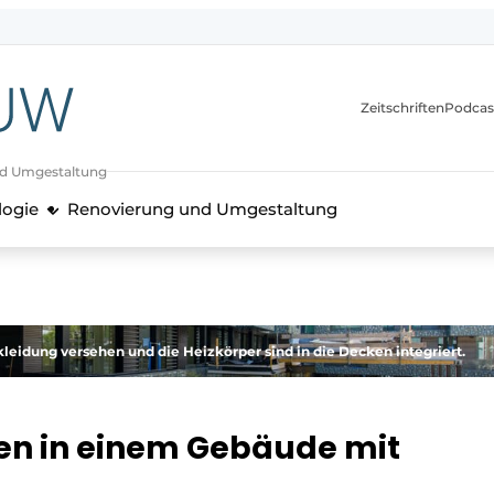
itionen
Zeitschriften
Podcas
nd Umgestaltung
logie
Renovierung und Umgestaltung
leidung versehen und die Heizkörper sind in die Decken integriert.
n in einem Gebäude mit