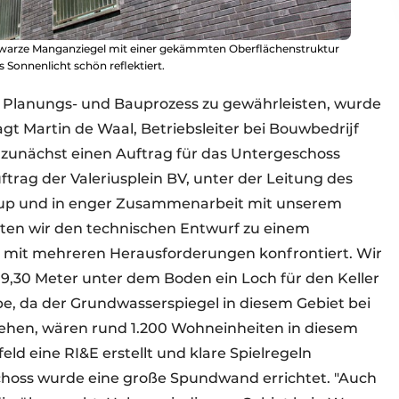
hwarze Manganziegel mit einer gekämmten Oberflächenstruktur
 Sonnenlicht schön reflektiert.
 Planungs- und Bauprozess zu gewährleisten, wurde
 sagt Martin de Waal, Betriebsleiter bei Bouwbedrijf
en zunächst einen Auftrag für das Untergeschoss
uftrag der Valeriusplein BV, unter der Leitung des
up und in enger Zusammenarbeit mit unserem
lten wir den technischen Entwurf zu einem
 mit mehreren Herausforderungen konfrontiert. Wir
 9,30 Meter unter dem Boden ein Loch für den Keller
e, da der Grundwasserspiegel in diesem Gebiet bei
f gehen, wären rund 1.200 Wohneinheiten in diesem
ld eine RI&E erstellt und klare Spielregeln
choss wurde eine große Spundwand errichtet. "Auch