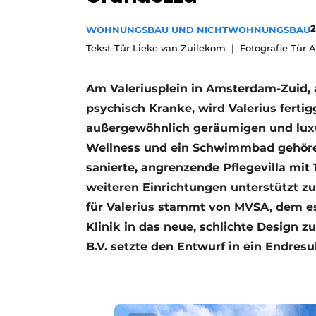
Podcasts
2
WOHNUNGSBAU UND NICHTWOHNUNGSBAU
Datenschutz / Cookie-Erklärung
Tekst-Tür Lieke van Zuilekom
Fotografie Tür 
Geschichte
Metadaten
Ein Stellenangebot registrieren
Am Valeriusplein in Amsterdam-Zuid, 
psychisch Kranke, wird Valerius ferti
Freie Stellen
außergewöhnlich geräumigen und lux
Videos
Wellness und ein Schwimmbad gehören
sanierte, angrenzende Pflegevilla mi
weiteren Einrichtungen unterstützt zus
für Valerius stammt von MVSA, dem es
Klinik in das neue, schlichte Design z
B.V. setzte den Entwurf in ein Endres