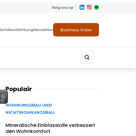
Volg ons op
Business-Index
ts
Videos
Werbung
Newsletter
Populair
WOHNUNGSBAU UND
NICHTWOHNUNGSBAU
Mineralische Einblaswolle verbessert
den Wohnkomfort