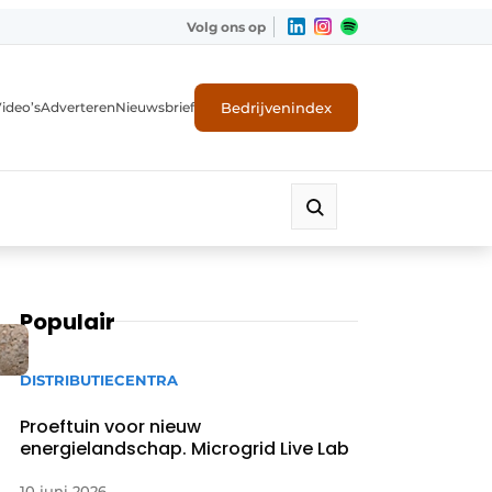
Volg ons op
Bedrijvenindex
ideo’s
Adverteren
Nieuwsbrief
Populair
DISTRIBUTIECENTRA
Proeftuin voor nieuw
energielandschap. Microgrid Live Lab
10 juni 2026