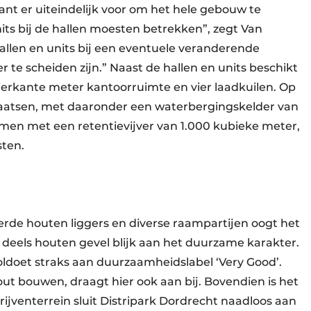
nt er uiteindelijk voor om het hele gebouw te
its bij de hallen moesten betrekken”, zegt Van
allen en units bij een eventuele veranderende
te scheiden zijn.” Naast de hallen en units beschikt
vierkante meter kantoorruimte en vier laadkuilen. Op
aatsen, met daaronder een waterbergingskelder van
men met een retentievijver van 1.000 kubieke meter,
sten.
rde houten liggers en diverse raampartijen oogt het
 deels houten gevel blijk aan het duurzame karakter.
oldoet straks aan duurzaamheidslabel ‘Very Good’.
t bouwen, draagt hier ook aan bij. Bovendien is het
drijventerrein sluit Distripark Dordrecht naadloos aan