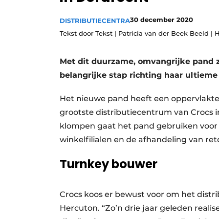
Podcasts
30 december 2020
DISTRIBUTIECENTRA
Privacy / Cookie statement
Tekst door Tekst | Patricia van der Beek Beeld | 
story
metadata
Vacature aanmelden
Met dit duurzame, omvangrijke pand
belangrijke stap richting haar ultiem
Vacatures
Video’s
Het nieuwe pand heeft een oppervlakte
grootste distributiecentrum van Crocs 
klompen gaat het pand gebruiken voor 
winkelfilialen en de afhandeling van re
Turnkey bouwer
Crocs koos er bewust voor om het dist
Hercuton. “Zo’n drie jaar geleden reali