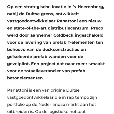
Glas
Podcasts
Op een strategische locatie in ’s-Heerenberg,
nabij de Duitse grens, ontwikkelt
Privacy / Cookie statement
Modulair bouwen
vastgoedontwikkelaar Panattoni een nieuw
story
metadata
en state-of-the-art distributiecentrum. Preco
Vacature aanmelden
werd door aannemer Goldbeck ingeschakeld
Vacatures
voor de levering van prefab T-elementen ten
Video’s
behoeve van de dockconstructies en
geïsoleerde prefab wanden voor de
gevelplint. Een project dat naar meer smaakt
voor de totaalleverancier van prefab
betonelementen.
Panattoni is een van origine Duitse
vastgoedontwikkelaar die in rap tempo zijn
portfolio op de Nederlandse markt aan het
uitbreiden is. Op de logistieke hotspot