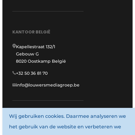
KANTOOR BELGIË
Kapellestraat 132/1
Gebouw G
8020 Oostkamp België
+32 50 36 81 70
info@louwersmediagroep.be
www.louwersmediagroep.com
Wij gebruiken cookies. Daarmee analyseren we
het gebruik van de website en verbeteren we
© 1987 - 2026 Louwersmediagroep.