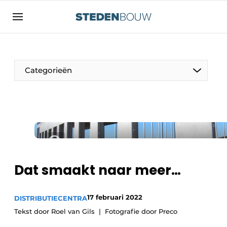
Aanmelden
Algemene voorwaarden
asset
Categorieën
auth
logoff
logon
Bedrijven
Contact
Woning- en utiliteitsbouw
Direct contact
Monumenten
Evenement aanmelden
Distributiecentra
Dat smaakt naar meer…
Home
Jaarboek
17 februari 2022
DISTRIBUTIECENTRA
Meest gelezen
Tekst door Roel van Gils
Fotografie door Preco
Gevels, Daken & Daktuinen
Nieuwsbrief