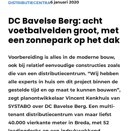
6 januari 2020
DISTRIBUTIECENTRA
Glas
Podcasts
Privacy / Cookie statement
DC Bavelse Berg: acht
Modulair bouwen
story
metadata
voetbalvelden groot, met
Vacature aanmelden
een zonnepark op het dak
Vacatures
Video’s
Voorbereiding is alles in de moderne bouw,
ook bij relatief eenvoudige constructies zoals
die van een distributiecentrum. “Wij hebben
alle experts in huis om dit project binnen de
gestelde tijd en op maat te kunnen bouwen”,
zegt planontwikkelaar Vincent Kenkhuis van
SYSTABO over DC Bavelse Berg. Een multi-
tenant distributiecentrum van maar liefst
40.000 vierkante meter in Breda, met 52
loadingdocks en een indrukwekkend