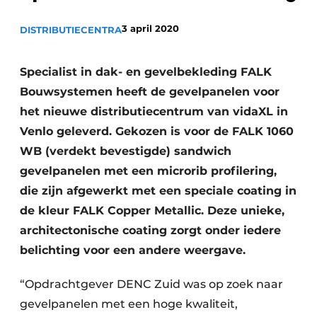
Glas
Podcasts
3 april 2020
DISTRIBUTIECENTRA
Privacy / Cookie statement
Modulair bouwen
story
metadata
Specialist in dak- en gevelbekleding FALK
Vacature aanmelden
Bouwsystemen heeft de gevelpanelen voor
het nieuwe distributiecentrum van vidaXL in
Vacatures
Venlo geleverd. Gekozen is voor de FALK 1060
Video’s
WB (verdekt bevestigde) sandwich
gevelpanelen met een microrib profilering,
die zijn afgewerkt met een speciale coating in
de kleur FALK Copper Metallic. Deze unieke,
architectonische coating zorgt onder iedere
belichting voor een andere weergave.
“Opdrachtgever DENC Zuid was op zoek naar
gevelpanelen met een hoge kwaliteit,