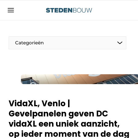
Aanmelden
Algemene voorwaarden
asset
Categorieën
auth
logoff
logon
Bedrijven
Contact
Woning- en utiliteitsbouw
Direct contact
Monumenten
Evenement aanmelden
Distributiecentra
VidaXL, Venlo |
Home
Gevelpanelen geven DC
Jaarboek
vidaXL een uniek aanzicht,
Meest gelezen
Gevels, Daken & Daktuinen
op ieder moment van de dag
Nieuwsbrief