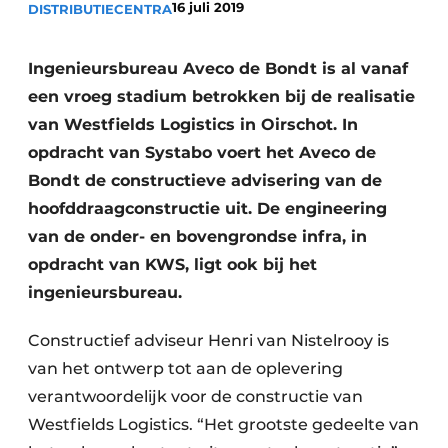
16 juli 2019
DISTRIBUTIECENTRA
Glas
Podcasts
Privacy / Cookie statement
Modulair bouwen
Ingenieursbureau Aveco de Bondt is al vanaf
story
metadata
een vroeg stadium betrokken bij de realisatie
van Westfields Logistics in Oirschot. In
Vacature aanmelden
opdracht van Systabo voert het Aveco de
Vacatures
Bondt de constructieve advisering van de
Video’s
hoofddraagconstructie uit. De engineering
van de onder- en bovengrondse infra, in
opdracht van KWS, ligt ook bij het
ingenieursbureau.
Constructief adviseur Henri van Nistelrooy is
van het ontwerp tot aan de oplevering
verantwoordelijk voor de constructie van
Westfields Logistics. “Het grootste gedeelte van