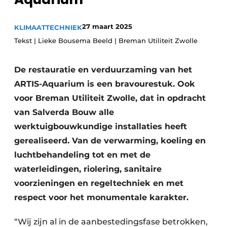
Glas
Podcasts
27 maart 2025
KLIMAATTECHNIEK
Privacy / Cookie statement
Modulair bouwen
Tekst | Lieke Bousema Beeld | Breman Utiliteit Zwolle
story
metadata
Vacature aanmelden
De restauratie en verduurzaming van het
Vacatures
ARTIS-Aquarium is een bravourestuk. Ook
Video’s
voor Breman Utiliteit Zwolle, dat in opdracht
van Salverda Bouw alle
werktuigbouwkundige installaties heeft
gerealiseerd. Van de verwarming, koeling en
luchtbehandeling tot en met de
waterleidingen, riolering, sanitaire
voorzieningen en regeltechniek en met
respect voor het monumentale karakter.
“Wij zijn al in de aanbestedingsfase betrokken,