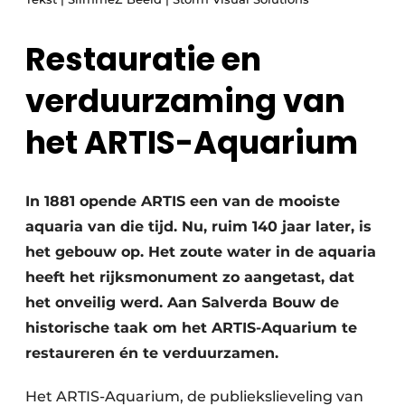
Glas
Podcasts
Restauratie en
Privacy / Cookie statement
Modulair bouwen
story
metadata
verduurzaming van
Vacature aanmelden
het ARTIS-Aquarium
Vacatures
Video’s
In 1881 opende ARTIS een van de mooiste
aquaria van die tijd. Nu, ruim 140 jaar later, is
het gebouw op. Het zoute water in de aquaria
heeft het rijksmonument zo aangetast, dat
het onveilig werd. Aan Salverda Bouw de
historische taak om het ARTIS-Aquarium te
restaureren én te verduurzamen.
Het ARTIS-Aquarium, de publiekslieveling van