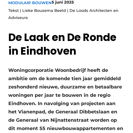
5 juni 2025
MODULAIR BOUWEN
Glas
Podcasts
Tekst | Lieke Bousema Beeld | De Loods Architecten en
Privacy / Cookie statement
Adviseurs
Modulair bouwen
story
metadata
De Laak en De Ronde
Vacature aanmelden
in Eindhoven
Vacatures
Video’s
Woningcorporatie Woonbedrijf heeft de
ambitie om de komende tien jaar gemiddeld
zeshonderd nieuwe, duurzame en betaalbare
woningen per jaar te bouwen in de regio
Eindhoven. In navolging van projecten aan
het Vianenpad, de Generaal Dibbetslaan en
de Generaal van Nijnattenstraat worden op
dit moment 55 nieuwbouwappartementen en