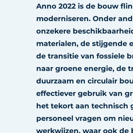
Anno 2022 is de bouw fli
Podcasts
Privacy / Cookie statement
moderniseren. Onder and
story
metadata
onzekere beschikbaarhei
Vacature aanmelden
materialen, de stijgende e
Vacatures
de transitie van fossiele 
Video’s
naar groene energie, de 
duurzaam en circulair bo
effectiever gebruik van g
het tekort aan technisch
personeel vragen om nie
werkwijzen, waar ook de 