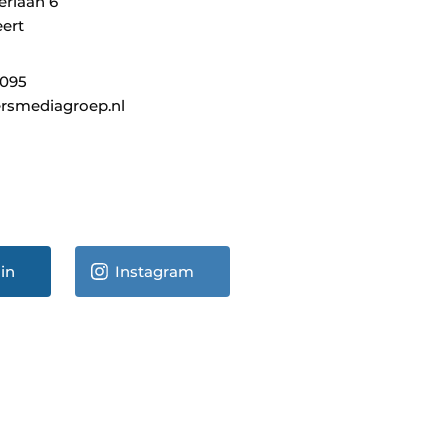
erlaan 6
ert
0095
rsmediagroep.nl
in
Instagram