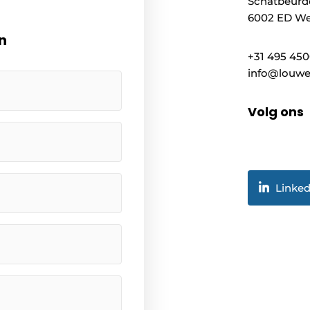
Schatbeurd
6002 ED We
n
+31 495 45
info@louwe
Volg ons
Linked