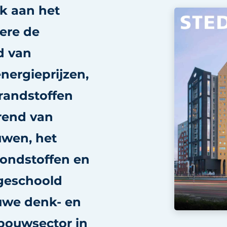
nk aan het
ere de
d van
nergieprijzen,
brandstoffen
trend van
uwen, het
rondstoffen en
 geschoold
uwe denk- en
bouwsector in