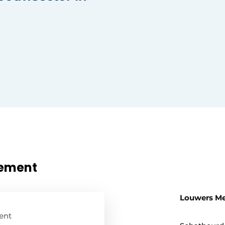
nement
Louwers M
ent