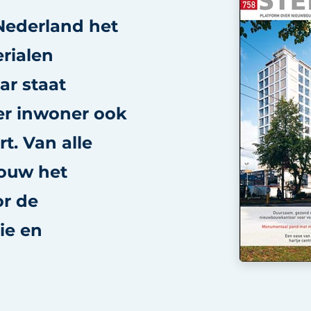
Nederland het
rialen
ar staat
er inwoner ook
t. Van alle
bouw het
or de
ie en