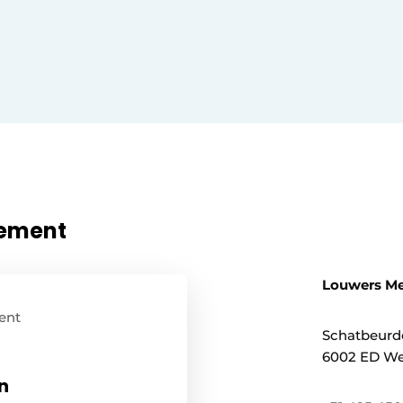
nement
Louwers M
ent
Schatbeurd
6002 ED We
n