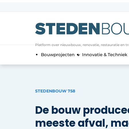
Aanmelden
Algemene voorwaarden
asset
Platform over nieuwbouw, renovatie, restauratie en t
auth
logoff
logon
Bouwprojecten
Innovatie & Techniek
Bedrijven
Contact
Direct contact
Evenement aanmelden
STEDENBOUW 758
Home
De bouw producee
Jaarboek
Meest gelezen
meeste afval, ma
Nieuwsbrief