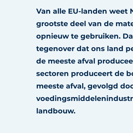
Podcasts
Van alle EU-landen weet 
Privacy / Cookie statement
grootste deel van de mate
story
metadata
opnieuw te gebruiken. Da
Vacature aanmelden
tegenover dat ons land p
Vacatures
Video’s
de meeste afval produceer
sectoren produceert de 
meeste afval, gevolgd do
voedingsmiddelenindustr
landbouw.