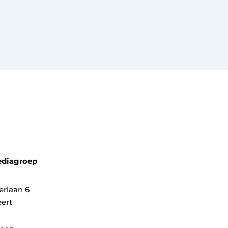
ediagroep
erlaan 6
ert