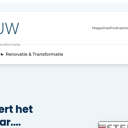
Magazines
Podcasts
V
ransformatie
Renovatie & Transformatie
rt het
ar….