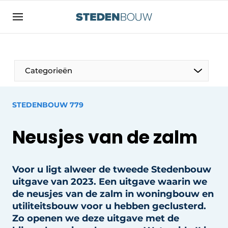
Aanmelden
Algemene voorwaarden
asset
Categorieën
auth
logoff
logon
Bedrijven
STEDENBOUW 779
Contact
Woning- en utiliteitsbouw
Neusjes van de zalm
Direct contact
Monumenten
Evenement aanmelden
Distributiecentra
Voor u ligt alweer de tweede Stedenbouw
Home
uitgave van 2023. Een uitgave waarin we
Jaarboek
de neusjes van de zalm in woningbouw en
Meest gelezen
utiliteitsbouw voor u hebben geclusterd.
Gevels, Daken & Daktuinen
Zo openen we deze uitgave met de
Nieuwsbrief