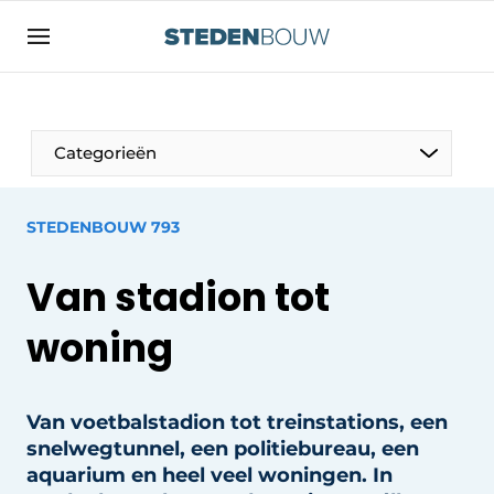
Aanmelden
Algemene voorwaarden
asset
Categorieën
auth
logoff
logon
Bedrijven
STEDENBOUW 793
Contact
Woning- en utiliteitsbouw
Van stadion tot
Direct contact
Monumenten
Evenement aanmelden
woning
Distributiecentra
Home
Jaarboek
Van voetbalstadion tot treinstations, een
Meest gelezen
snelwegtunnel, een politiebureau, een
Gevels, Daken & Daktuinen
aquarium en heel veel woningen. In
Nieuwsbrief