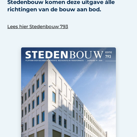
Stedenbouw komen deze uitgave álle
Glas
Podcasts
richtingen van de bouw aan bod.
Privacy / Cookie statement
Modulair bouwen
Lees hier Stedenbouw 793
story
metadata
Vacature aanmelden
Vacatures
Video’s