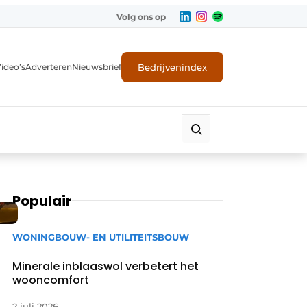
Volg ons op
Bedrijvenindex
ideo’s
Adverteren
Nieuwsbrief
Populair
WONINGBOUW- EN UTILITEITSBOUW
Minerale inblaaswol verbetert het
wooncomfort
2 juli 2026