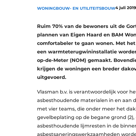
Podcasts
4 juli 2019
WONINGBOUW- EN UTILITEITSBOUW
Privacy / Cookie statement
Ruim 70% van de bewoners uit de Gor
story
metadata
plannen van Eigen Haard en BAM Won
Vacature aanmelden
comfortabeler te gaan wonen. Met het
Vacatures
een warmteterugwininstallatie worden
Video’s
op-de-Meter (NOM) gemaakt. Bovendi
krijgen de woningen een breder dakov
uitgevoerd.
Vlasman b.v. is verantwoordelijk voor he
asbesthoudende materialen in en aan d
met vier teams, die onder meer het dak 
gevelbeplating op de begane grond (2), d
asbesthoudende lijmresten in de binnen
asbestsaneringswerkzaamheden worde