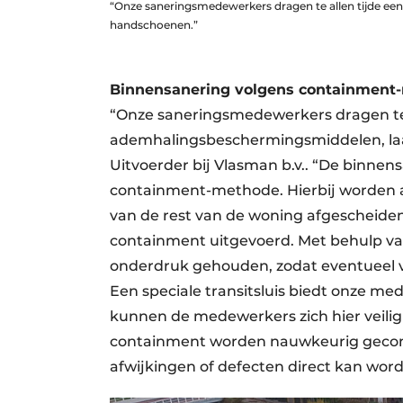
“Onze saneringsmedewerkers dragen te allen tijde e
handschoenen.”
Binnensanering volgens containment
“Onze saneringsmedewerkers dragen te 
ademhalingsbeschermingsmiddelen, laa
Uitvoerder bij Vlasman b.v.. “De binne
containment-methode. Hierbij worden al
van de rest van de woning afgescheide
containment uitgevoerd. Met behulp v
onderdruk gehouden, zodat eventueel 
Een speciale transitsluis biedt onze m
kunnen de medewerkers zich hier veili
containment worden nauwkeurig gecontr
afwijkingen of defecten direct kan wor