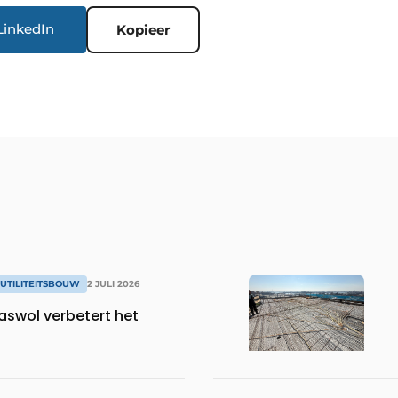
LinkedIn
Kopieer
UTILITEITSBOUW
2 JULI 2026
aswol verbetert het