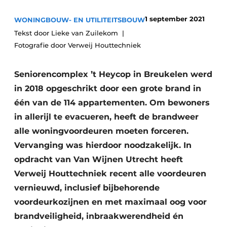
Glas
Podcasts
1 september 2021
WONINGBOUW- EN UTILITEITSBOUW
Privacy / Cookie statement
Modulair bouwen
Tekst door Lieke van Zuilekom
Fotografie door Verweij Houttechniek
story
metadata
Vacature aanmelden
Seniorencomplex ’t Heycop in Breukelen werd
Vacatures
in 2018 opgeschrikt door een grote brand in
Video’s
één van de 114 appartementen. Om bewoners
in allerijl te evacueren, heeft de brandweer
alle woningvoordeuren moeten forceren.
Vervanging was hierdoor noodzakelijk. In
opdracht van Van Wijnen Utrecht heeft
Verweij Houttechniek recent alle voordeuren
vernieuwd, inclusief bijbehorende
voordeurkozijnen en met maximaal oog voor
brandveiligheid, inbraakwerendheid én