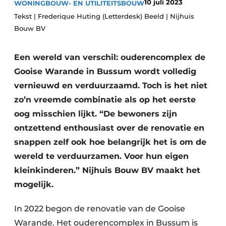
10 juli 2023
WONINGBOUW- EN UTILITEITSBOUW
Glas
Podcasts
Tekst | Frederique Huting (Letterdesk) Beeld | Nijhuis
Privacy / Cookie statement
Bouw BV
Modulair bouwen
story
metadata
Een wereld van verschil: ouderencomplex de
Vacature aanmelden
Gooise Warande in Bussum wordt volledig
Vacatures
vernieuwd en verduurzaamd. Toch is het niet
Video’s
zo’n vreemde combinatie als op het eerste
oog misschien lijkt. “De bewoners zijn
ontzettend enthousiast over de renovatie en
snappen zelf ook hoe belangrijk het is om de
wereld te verduurzamen. Voor hun eigen
kleinkinderen.” Nijhuis Bouw BV maakt het
mogelijk.
In 2022 begon de renovatie van de Gooise
Warande. Het ouderencomplex in Bussum is