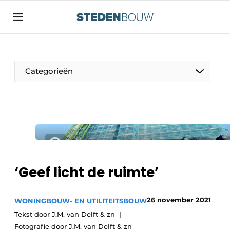
Aanmelden
Algemene voorwaarden
asset
Categorieën
auth
logoff
logon
Bedrijven
Contact
Woning- en utiliteitsbouw
Direct contact
Monumenten
Evenement aanmelden
Distributiecentra
‘Geef licht de ruimte’
Home
Jaarboek
26 november 2021
WONINGBOUW- EN UTILITEITSBOUW
Meest gelezen
Tekst door J.M. van Delft & zn
Gevels, Daken & Daktuinen
Nieuwsbrief
Fotografie door J.M. van Delft & zn