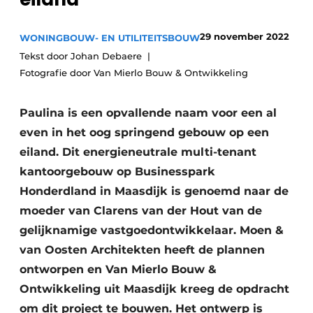
Glas
Podcasts
29 november 2022
WONINGBOUW- EN UTILITEITSBOUW
Privacy / Cookie statement
Modulair bouwen
Tekst door Johan Debaere
story
metadata
Fotografie door Van Mierlo Bouw & Ontwikkeling
Vacature aanmelden
Vacatures
Paulina is een opvallende naam voor een al
even in het oog springend gebouw op een
Video’s
eiland. Dit energieneutrale multi-tenant
kantoorgebouw op Businesspark
Honderdland in Maasdijk is genoemd naar de
moeder van Clarens van der Hout van de
gelijknamige vastgoedontwikkelaar. Moen &
van Oosten Architekten heeft de plannen
ontworpen en Van Mierlo Bouw &
Ontwikkeling uit Maasdijk kreeg de opdracht
om dit project te bouwen. Het ontwerp is