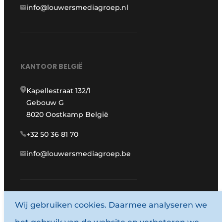
info@louwersmediagroep.nl
KANTOOR BELGIË
Kapellestraat 132/1
Gebouw G
8020 Oostkamp België
+32 50 36 81 70
info@louwersmediagroep.be
Wij gebruiken cookies. Daarmee analyseren we
www.louwersmediagroep.com