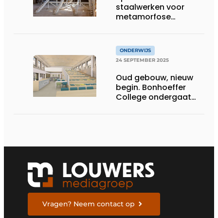
staalwerken voor
metamorfose
Bonhoeffer College
ONDERWIJS
24 SEPTEMBER 2025
Oud gebouw, nieuw
begin. Bonhoeffer
College ondergaat
metamorfose
Vragen? Neem contact op