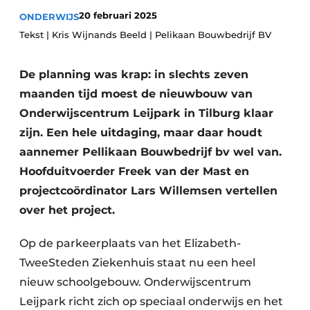
Glas
Podcasts
20 februari 2025
ONDERWIJS
Tekst | Kris Wijnands Beeld | Pelikaan Bouwbedrijf BV
Privacy / Cookie statement
Modulair bouwen
story
metadata
De planning was krap: in slechts zeven
Vacature aanmelden
maanden tijd moest de nieuwbouw van
Vacatures
Onderwijscentrum Leijpark in Tilburg klaar
zijn. Een hele uitdaging, maar daar houdt
Video’s
aannemer Pellikaan Bouwbedrijf bv wel van.
Hoofduitvoerder Freek van der Mast en
projectcoördinator Lars Willemsen vertellen
over het project.
Op de parkeerplaats van het Elizabeth-
TweeSteden Ziekenhuis staat nu een heel
nieuw schoolgebouw. Onderwijscentrum
Leijpark richt zich op speciaal onderwijs en het