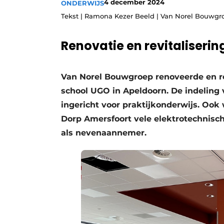
4 december 2024
ONDERWIJS
Podcasts
Tekst | Ramona Kezer Beeld | Van Norel Bouwgr
Privacy / Cookie statement
Renovatie en revitaliser
story
metadata
Vacature aanmelden
Van Norel Bouwgroep renoveerde en r
Vacatures
school UGO in Apeldoorn. De indeling 
Video’s
ingericht voor praktijkonderwijs. Ook
Dorp Amersfoort vele elektrotechni
als nevenaannemer.