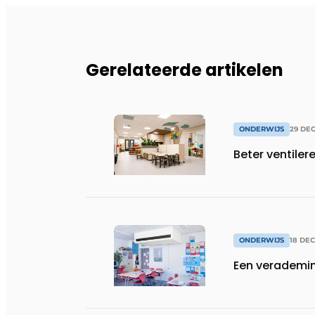
Gerelateerde artikelen
ONDERWIJS
29 DE
Beter ventiler
ONDERWIJS
18 DE
Een verademin