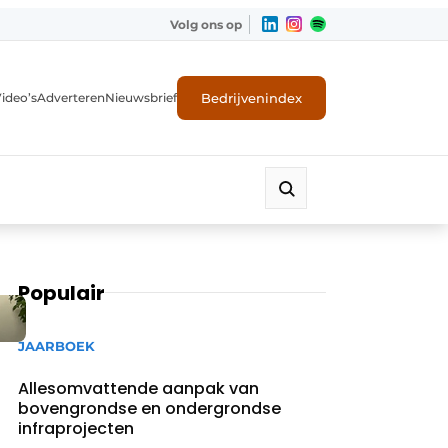
Volg ons op
Bedrijvenindex
ideo’s
Adverteren
Nieuwsbrief
Populair
JAARBOEK
Allesomvattende aanpak van
bovengrondse en ondergrondse
infraprojecten