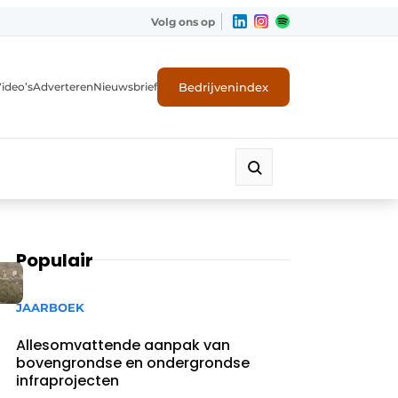
Volg ons op
Bedrijvenindex
ideo’s
Adverteren
Nieuwsbrief
Populair
JAARBOEK
Allesomvattende aanpak van
bovengrondse en ondergrondse
infraprojecten