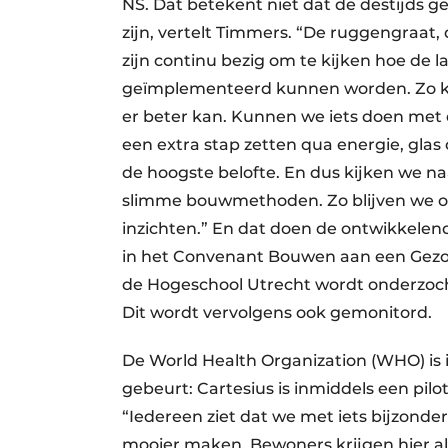
NS. Dat betekent niet dat de destijds 
zijn, vertelt Timmers. “De ruggengraat,
zijn continu bezig om te kijken hoe de 
geïmplementeerd kunnen worden. Zo ki
er beter kan. Kunnen we iets doen met
een extra stap zetten qua energie, gla
de hoogste belofte. En dus kijken we n
slimme bouwmethoden. Zo blijven we on
inzichten.” En dat doen de ontwikkelen
in het Convenant Bouwen aan een Gezon
de Hogeschool Utrecht wordt onderzocht 
Dit wordt vervolgens ook gemonitord.
De World Health Organization (WHO) is i
gebeurt: Cartesius is inmiddels een pil
“Iedereen ziet dat we met iets bijzonde
mooier maken. Bewoners krijgen hier all