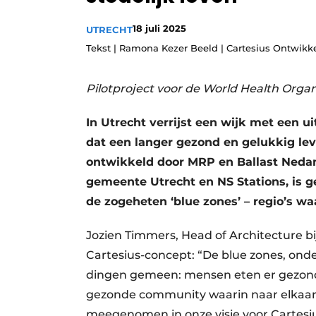
Podcasts
18 juli 2025
UTRECHT
Privacy / Cookie statement
Tekst | Ramona Kezer Beeld | Cartesius Ontwikk
story
metadata
Vacature aanmelden
Pilotproject voor de World Health Orga
Vacatures
In Utrecht verrijst een wijk met een u
Video’s
dat een langer gezond en gelukkig leve
ontwikkeld door MRP en Ballast Ned
gemeente Utrecht en NS Stations, is 
de zogeheten ‘blue zones’ – regio’s
Jozien Timmers, Head of Architecture b
Cartesius-concept: “De blue zones, ond
dingen gemeen: mensen eten er gezond,
gezonde community waarin naar elkaar
meegenomen in onze visie voor Cartesius