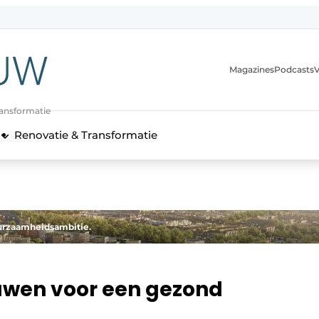
Magazines
Podcasts
V
ransformatie
Renovatie & Transformatie
urzaamheidsambitie.
ouwen voor een gezond