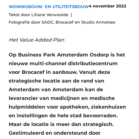
Glas
4 november 2022
WONINGBOUW- EN UTILITEITSBOUW
Podcasts
Tekst door Liliane Verwoolde
Privacy / Cookie statement
Modulair bouwen
Fotografie door SADC, Brocacef en Studio Anneloes
story
metadata
Vacature aanmelden
Het Value Added Plan
Vacatures
Op Business Park Amsterdam Osdorp is het
Video’s
nieuwe multi-channel distributiecentrum
voor Brocacef in aanbouw. Vanuit deze
strategische locatie aan de rand van
Amsterdam van Amsterdam kan de
leverancier van medicijnen en medische
hulpmiddelen voor apotheken, ziekenhuizen
en instellingen de hele stad bevoorraden.
Maar de locatie is meer dan strategisch.
Gestimuleerd en ondersteund door