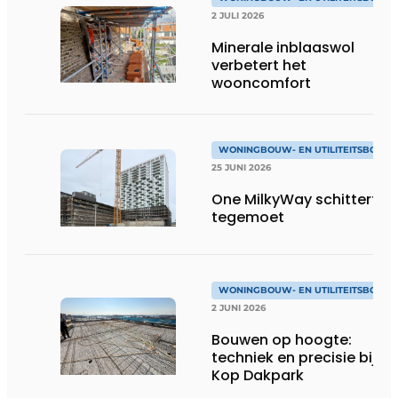
2 JULI 2026
Minerale inblaaswol
verbetert het
wooncomfort
WONINGBOUW- EN UTILITEITSBOUW
25 JUNI 2026
One MilkyWay schittert je
tegemoet
WONINGBOUW- EN UTILITEITSBOUW
2 JUNI 2026
Bouwen op hoogte:
techniek en precisie bij
Kop Dakpark