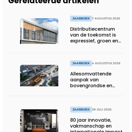
Gerelateerde artikelen
JAARBOEK
7 AUGUSTUS 2026
Distributiecentrum
van de toekomst is
expressief, groen en
laat daglicht ver naar
binnen stromen
JAARBOEK
4 AUGUSTUS 2026
Allesomvattende
aanpak van
bovengrondse en
ondergrondse
infraprojecten
JAARBOEK
28 JULI 2026
80 jaar innovatie,
vakmanschap en
internationale impact