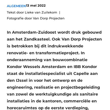
Glas
Podcasts
13 mei 2022
ALGEMEEN
Tekst door Lieke van Zuilekom
Privacy / Cookie statement
Modulair bouwen
Fotografie door Van Dorp Projecten
story
metadata
Vacature aanmelden
In Amsterdam-Zuidoost wordt druk gebouwd
Vacatures
aan het Zandkasteel. Ook Van Dorp Projecten
is betrokken bij dit indrukwekkende
Video’s
renovatie- en transformatieproject. In
onderaanneming van bouwcombinatie
Kondor Wessels Amsterdam en IBB Kondor
staat de installatiespecialist uit Capelle aan
den IJssel in voor het ontwerp en de
engineering, realisatie en projectbegeleiding
van zowel de werktuigkundige als sanitaire
installaties in de kantoren, commerciële en
horecaruimtes op de eerste verdieping,