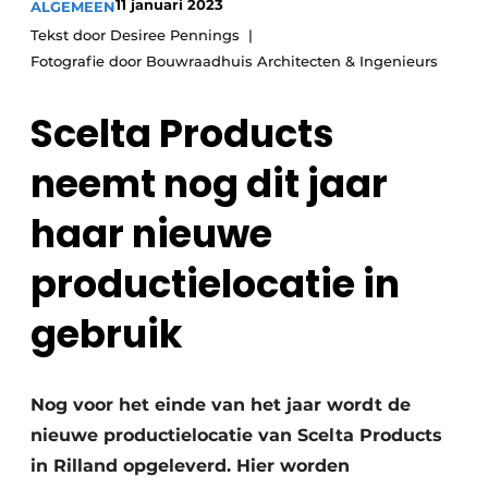
11 januari 2023
ALGEMEEN
Glas
Podcasts
Tekst door Desiree Pennings
Privacy / Cookie statement
Fotografie door Bouwraadhuis Architecten & Ingenieurs
Modulair bouwen
story
metadata
Scelta Products
Vacature aanmelden
neemt nog dit jaar
Vacatures
Video’s
haar nieuwe
productielocatie in
gebruik
Nog voor het einde van het jaar wordt de
nieuwe productielocatie van Scelta Products
in Rilland opgeleverd. Hier worden