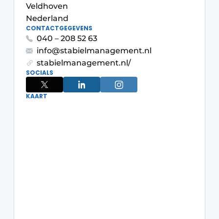
Veldhoven
Glas
Podcasts
Nederland
Privacy / Cookie statement
CONTACTGEGEVENS
Modulair bouwen
040 – 208 52 63
story
metadata
info@stabielmanagement.nl
Vacature aanmelden
stabielmanagement.nl/
SOCIALS
Vacatures
Video’s
KAART