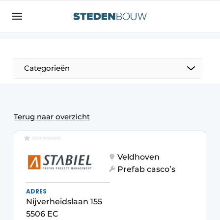
Aanmelden
Algemene voorwaarden
asset
Categorieën
auth
logoff
logon
Bedrijven
Contact
Woning- en utiliteitsbouw
Terug naar overzicht
Direct contact
Monumenten
GESPONSORD
Evenement aanmelden
Veldhoven
Distributiecentra
Home
Prefab casco’s
Jaarboek
ADRES
Meest gelezen
Nijverheidslaan 155
Gevels, Daken & Daktuinen
5506 EC
Nieuwsbrief