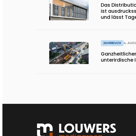
Das Distribut
ist ausdrucks
und lässt Tages
strömen
JAHRBUCH
4. AUG
Ganzheitlicher
unterirdische 