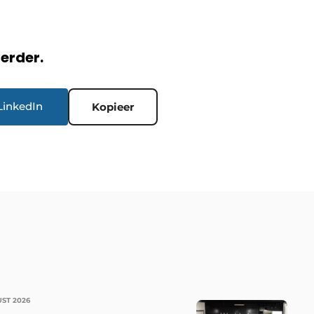
verder.
LinkedIn
Kopieer
UST 2026