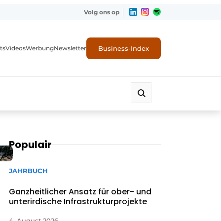
Volg ons op
Business-Index
ts
Videos
Werbung
Newsletter
Populair
JAHRBUCH
Ganzheitlicher Ansatz für ober- und
unterirdische Infrastrukturprojekte
4. August 2026