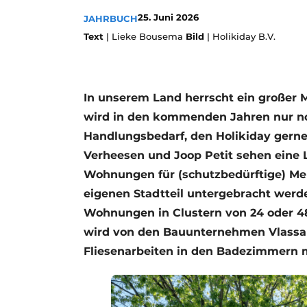
Podcasts
25. Juni 2026
JAHRBUCH
Text
| Lieke Bousema
Bild
| Holikiday B.V.
Datenschutz / Cookie-Erklärung
Geschichte
Metadaten
Ein Stellenangebot registrieren
In unserem Land herrscht ein großer
Freie Stellen
wird in den kommenden Jahren nur no
Videos
Handlungsbedarf, den Holikiday gerne 
Verheesen und Joop Petit sehen eine 
Wohnungen für (schutzbedürftige) Me
eigenen Stadtteil untergebracht werden
Wohnungen in Clustern von 24 oder 48
wird von den Bauunternehmen Vlassak
Fliesenarbeiten in den Badezimmern m