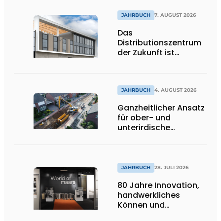
JAHRBUCH
7. AUGUST 2026
Das
Distributionszentrum
der Zukunft ist
ausdrucksstark,
umweltfreundlich und
lässt Tageslicht tief
ins Innere strömen
JAHRBUCH
4. AUGUST 2026
Ganzheitlicher Ansatz
für ober- und
unterirdische
Infrastrukturprojekte
JAHRBUCH
28. JULI 2026
80 Jahre Innovation,
handwerkliches
Können und
internationale