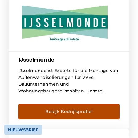
IJsselmonde
IJsselmonde ist Experte für die Montage von
Außenwandisolierungen für VVEs,
Bauunternehmen und
Wohnungsbaugesellschaften. Unsere
Fachleute denken mit Ihnen mit und
arbeiten sorgfältig mit ausgewählten
Subunternehmern und Lieferanten
Bekijk Bedrijfsprofiel
zusammen. Das Ergebnis? Eine hochwertige
und dauerhafte Fassadendämmung, die mit
NIEUWSBRIEF
Sorgfalt angebracht wird. Unser Ziel ist es,