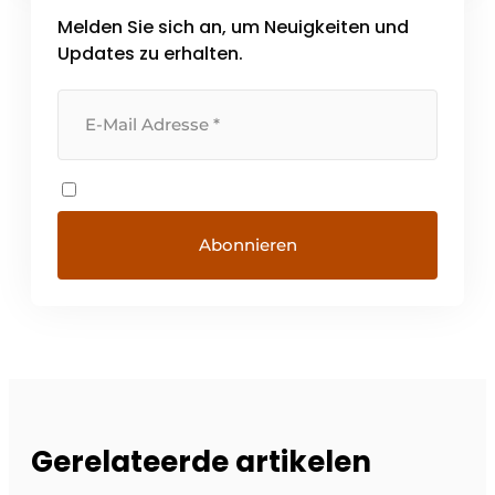
jede Arbeit so kosteneffizient wie möglich
Melden Sie sich an, um Neuigkeiten und
und mit der höchstmöglichen Qualität
auszuführen [...].
Updates zu erhalten.
Gerelateerde artikelen