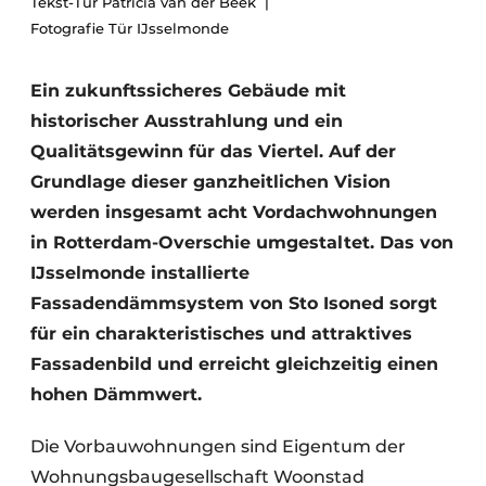
Tekst-Tür Patricia van der Beek
Glas
Podcasts
Fotografie Tür IJsselmonde
Datenschutz / Cookie-Erklärung
Modularer Aufbau
Ein zukunftssicheres Gebäude mit
Geschichte
Metadaten
historischer Ausstrahlung und ein
Ein Stellenangebot registrieren
Qualitätsgewinn für das Viertel. Auf der
Freie Stellen
Grundlage dieser ganzheitlichen Vision
Videos
werden insgesamt acht Vordachwohnungen
in Rotterdam-Overschie umgestaltet. Das von
IJsselmonde installierte
Fassadendämmsystem von Sto Isoned sorgt
für ein charakteristisches und attraktives
Fassadenbild und erreicht gleichzeitig einen
hohen Dämmwert.
Die Vorbauwohnungen sind Eigentum der
Wohnungsbaugesellschaft Woonstad