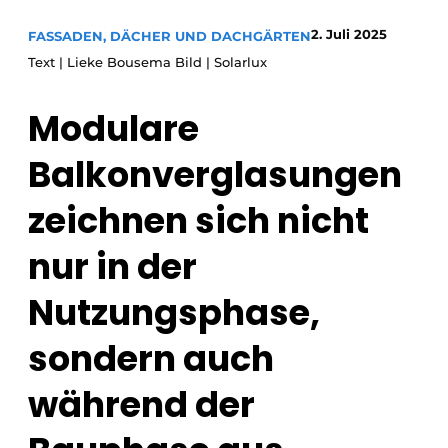
Glas
Podcasts
2. Juli 2025
FASSADEN, DÄCHER UND DACHGÄRTEN
Datenschutz / Cookie-Erklärung
Text | Lieke Bousema Bild | Solarlux
Modularer Aufbau
Geschichte
Metadaten
Modulare
Ein Stellenangebot registrieren
Freie Stellen
Balkonverglasungen
Videos
zeichnen sich nicht
nur in der
Nutzungsphase,
sondern auch
während der