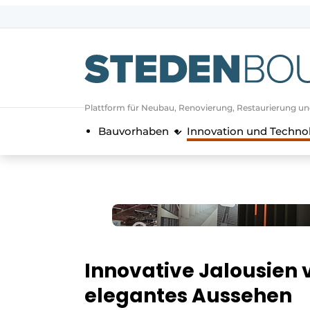
Registrieren Sie sich
Allgemeine Bedingungen und Kond
Vermögen
Plattform für Neubau, Renovierung, Restaurierung u
Autorisierung
abmelden
Anmeldung
Bauvorhaben
Innovation und Techno
Unternehmen
Kontakt
Direkter Kontakt
Veranstaltung anmelden
Startseite
Jahrbuch
Innovative Jalousien 
Meist gelesen
elegantes Aussehen
Newsletter