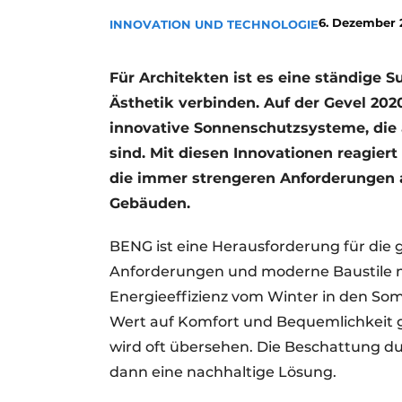
Podcasts
6. Dezember 
INNOVATION UND TECHNOLOGIE
Datenschutz / Cookie-Erklärung
Für Architekten ist es eine ständige 
Geschichte
Metadaten
Ästhetik verbinden. Auf der Gevel 202
Ein Stellenangebot registrieren
innovative Sonnenschutzsysteme, die 
Freie Stellen
sind. Mit diesen Innovationen reagiert
Videos
die immer strengeren Anforderungen a
Gebäuden.
BENG ist eine Herausforderung für di
Anforderungen und moderne Baustile mi
Energieeffizienz vom Winter in den Somm
Wert auf Komfort und Bequemlichkeit g
wird oft übersehen. Die Beschattung d
dann eine nachhaltige Lösung.