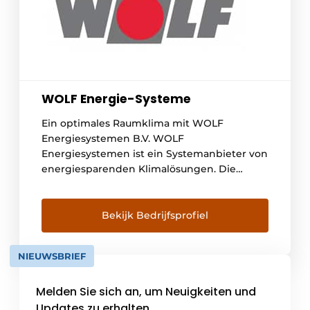
WOLF Energie-Systeme
Ein optimales Raumklima mit WOLF
Energiesystemen B.V. WOLF
Energiesystemen ist ein Systemanbieter von
energiesparenden Klimalösungen. Die
energiesparenden Konzepte bieten
Lösungen in den Bereichen Luftbehandlung,
Lüftung, Heizung und Kühlung. Die rasante
Bekijk Bedrijfsprofiel
Entwicklung von WOLF an die Spitze der
europäischen Gebäudetechnikbranche
NIEUWSBRIEF
begann mit Lösungen im Bereich der
Lüftungs- und Klimageräte. In diesen
Melden Sie sich an, um Neuigkeiten und
Bereichen bietet WOLF [...]
Updates zu erhalten.