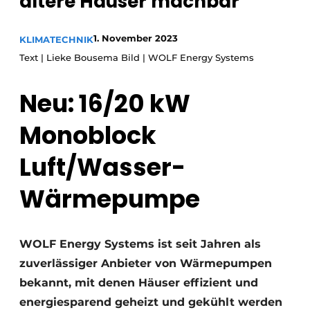
ältere Häuser machbar
Glas
Podcasts
Datenschutz / Cookie-Erklärung
1. November 2023
KLIMATECHNIK
Modularer Aufbau
Text | Lieke Bousema Bild | WOLF Energy Systems
Geschichte
Metadaten
Ein Stellenangebot registrieren
Neu: 16/20 kW
Freie Stellen
Monoblock
Videos
Luft/Wasser-
Wärmepumpe
WOLF Energy Systems ist seit Jahren als
zuverlässiger Anbieter von Wärmepumpen
bekannt, mit denen Häuser effizient und
energiesparend geheizt und gekühlt werden