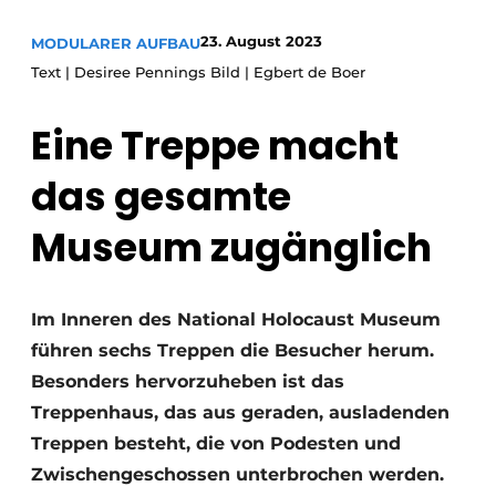
Glas
Podcasts
23. August 2023
MODULARER AUFBAU
Datenschutz / Cookie-Erklärung
Modularer Aufbau
Text | Desiree Pennings Bild | Egbert de Boer
Geschichte
Metadaten
Eine Treppe macht
Ein Stellenangebot registrieren
Freie Stellen
das gesamte
Videos
Museum zugänglich
Im Inneren des National Holocaust Museum
führen sechs Treppen die Besucher herum.
Besonders hervorzuheben ist das
Treppenhaus, das aus geraden, ausladenden
Treppen besteht, die von Podesten und
Zwischengeschossen unterbrochen werden.