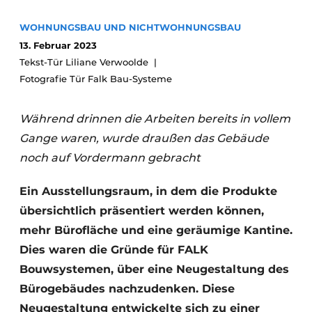
Glas
Podcasts
WOHNUNGSBAU UND NICHTWOHNUNGSBAU
Datenschutz / Cookie-Erklärung
Modularer Aufbau
13. Februar 2023
Tekst-Tür Liliane Verwoolde
Geschichte
Metadaten
Fotografie Tür Falk Bau-Systeme
Ein Stellenangebot registrieren
Freie Stellen
Während drinnen die Arbeiten bereits in vollem
Videos
Gange waren, wurde draußen das Gebäude
noch auf Vordermann gebracht
Ein Ausstellungsraum, in dem die Produkte
übersichtlich präsentiert werden können,
mehr Bürofläche und eine geräumige Kantine.
Dies waren die Gründe für FALK
Bouwsystemen, über eine Neugestaltung des
Bürogebäudes nachzudenken. Diese
Neugestaltung entwickelte sich zu einer