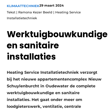
Glas
Podcasts
29 maart 2024
KLIMAATTECHNIEK
Tekst | Ramona Kezer Beeld | Heating Service
Privacy / Cookie statement
Modulair bouwen
Installatietechniek
story
metadata
Vacature aanmelden
Werktuigbouwkundige
Vacatures
en sanitaire
Video’s
installaties
Heating Service Installatietechniek verzorgt
bij het nieuwe appartementencomplex Nieuw
Schuylenburcht in Oudewater de complete
werktuigbouwkundige en sanitaire
installaties. Het gaat onder meer om
loodgieterswerk, ventilatie, centrale