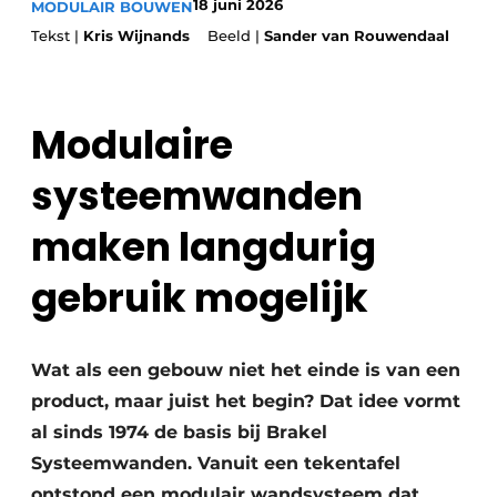
18 juni 2026
MODULAIR BOUWEN
Glas
Podcasts
Tekst |
Kris Wijnands
Beeld |
Sander van Rouwendaal
Privacy / Cookie statement
Modulair bouwen
story
metadata
Modulaire
Vacature aanmelden
Vacatures
systeemwanden
Video’s
maken langdurig
gebruik mogelijk
Wat als een gebouw niet het einde is van een
product, maar juist het begin? Dat idee vormt
al sinds 1974 de basis bij Brakel
Systeemwanden. Vanuit een tekentafel
ontstond een modulair wandsysteem dat