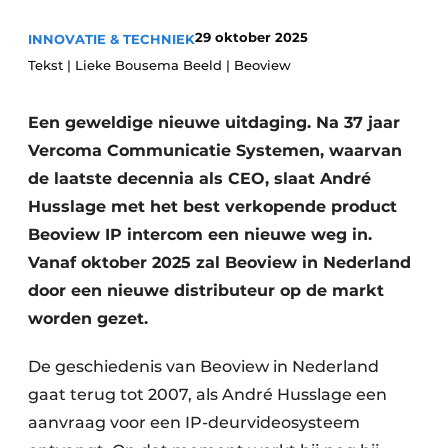
Glas
Podcasts
29 oktober 2025
INNOVATIE & TECHNIEK
Privacy / Cookie statement
Modulair bouwen
Tekst | Lieke Bousema Beeld | Beoview
story
metadata
Een geweldige nieuwe uitdaging. Na 37 jaar
Vacature aanmelden
Vercoma Communicatie Systemen, waarvan
Vacatures
de laatste decennia als CEO, slaat André
Video’s
Husslage met het best verkopende product
Beoview IP intercom een nieuwe weg in.
Vanaf oktober 2025 zal Beoview in Nederland
door een nieuwe distributeur op de markt
worden gezet.
De geschiedenis van Beoview in Nederland
gaat terug tot 2007, als André Husslage een
aanvraag voor een IP-deurvideosysteem