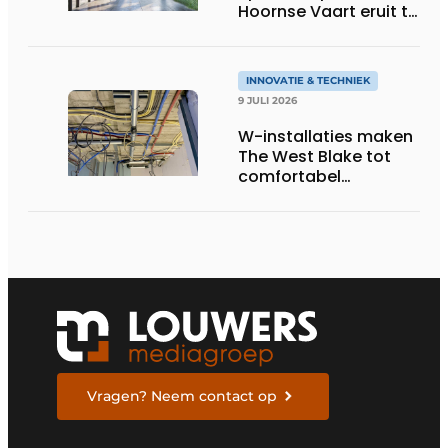
Hoornse Vaart eruit te
zien
INNOVATIE & TECHNIEK
9 JULI 2026
W-installaties maken
The West Blake tot
comfortabel
woongebouw
Vragen? Neem contact op