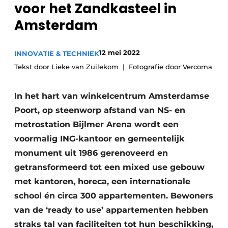
voor het Zandkasteel in
Glas
Podcasts
Amsterdam
Privacy / Cookie statement
Modulair bouwen
story
metadata
12 mei 2022
INNOVATIE & TECHNIEK
Vacature aanmelden
Tekst door Lieke van Zuilekom
Fotografie door Vercoma
Vacatures
In het hart van winkelcentrum Amsterdamse
Video’s
Poort, op steenworp afstand van NS- en
metrostation Bijlmer Arena wordt een
voormalig ING-kantoor en gemeentelijk
monument uit 1986 gerenoveerd en
getransformeerd tot een mixed use gebouw
met kantoren, horeca, een internationale
school én circa 300 appartementen. Bewoners
van de ‘ready to use’ appartementen hebben
straks tal van faciliteiten tot hun beschikking,