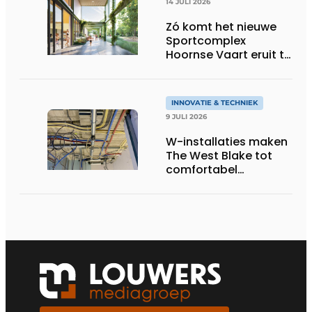
14 JULI 2026
Zó komt het nieuwe
Sportcomplex
Hoornse Vaart eruit te
zien
INNOVATIE & TECHNIEK
9 JULI 2026
W-installaties maken
The West Blake tot
comfortabel
woongebouw